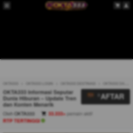
OKTA333
OKTA333 LOGIN
OKTA333 DESTINASI
OKTA333 DAFTAR
OKTA333 Informasi Seputar
AFTAR
D
Dunia Hiburan – Update Tren
dan Konten Menarik
Oleh
OKTA333
33.333+
pemain aktif
RTP TERTINGGI